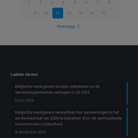
1
2
3
4
5
6
7
8
9
10
11
12
13
14
15
Next page
Laatste nieuws
Belgische werkgevers worden selectiever nu de
aanwervingsintenties vertragen in Q3 2026
8 juni 2026
Belgische werkgevers verwachten hun aanwervingen in het
eerste kwartaal van 2026 te beperken door de aanhoudende
economische onzekerheid.
8 december 2025