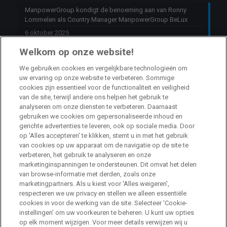
ManpowerGroup kondigt de benoeming aan van Ronny
Lommelen als Country Manager ManpowerGroup BeLux
6 oktober 2025
Welkom op onze website!
Jobs
We gebruiken cookies en vergelijkbare technologieën om
uw ervaring op onze website te verbeteren. Sommige
cookies zijn essentieel voor de functionaliteit en veiligheid
HR Consultant Sint-Niklaas
van de site, terwijl andere ons helpen het gebruik te
Sint-Niklaas
Full Time
analyseren om onze diensten te verbeteren. Daarnaast
gebruiken we cookies om gepersonaliseerde inhoud en
gerichte advertenties te leveren, ook op sociale media. Door
Stage HR Consultant – Machelen
op 'Alles accepteren' te klikken, stemt u in met het gebruik
van cookies op uw apparaat om de navigatie op de site te
Machelen
Internship
verbeteren, het gebruik te analyseren en onze
marketinginspanningen te ondersteunen. Dit omvat het delen
van browse-informatie met derden, zoals onze
Talent Acquisition Specialist Life Sciences
marketingpartners. Als u kiest voor 'Alles weigeren',
respecteren we uw privacy en stellen we alleen essentiële
Machelen
Full Time
cookies in voor de werking van de site. Selecteer 'Cookie-
instellingen' om uw voorkeuren te beheren. U kunt uw opties
op elk moment wijzigen. Voor meer details verwijzen wij u