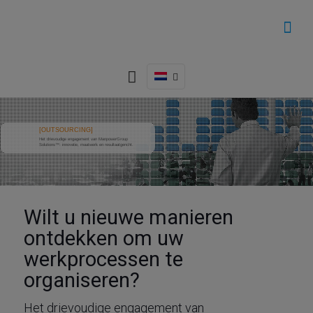
[OUTSOURCING]
Het drievoudige engagement van ManpowerGroup
Solutions™: innovatie, maatwerk en resultaatgericht.
Wilt u nieuwe manieren
ontdekken om uw
werkprocessen te
organiseren?
Het drievoudige engagement van