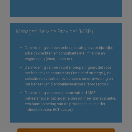
Managed Service Provider (MSP)
De invoering van een beheersstrategie voor tijdelijke
arbeidskrachten en consultants in IT, finance en
engineering (energiesector);
De invoering van een kostenbesparingsmodel voor
het beheer van contractors (‘rate card strategy’), de
selectie van voorkeurleveranciers en de invoering en
het beheer van dienstenleveranciers (zorgsector);
De invoering van een allesomvattend MSP-
beheersmodel dat moet leiden tot meer transparantie,
een harmonisering van de processen en minder
indirecte kosten (ICT-sector).