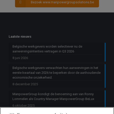
Bezoek www.manpowergroupsolutions.be
Laatste nieuws
Belgische werkgevers worden selectiever nu de
aanwervingsintenties vertragen in Q3 2026
8 juni 2026
Belgische werkgevers verwachten hun aanwervingen in het
eerste kwartaal van 2026 te beperken door de aanhoudende
economische onzekerheid.
8 december 2025
ManpowerGroup kondigt de benoeming aan van Ronny
Lommelen als Country Manager ManpowerGroup BeLux
6 oktober 2025