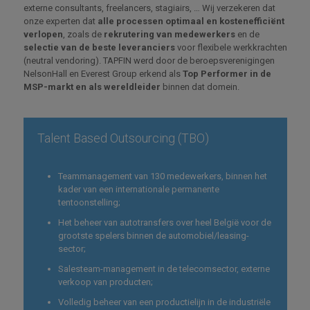
externe consultants, freelancers, stagiairs, … Wij verzekeren dat
onze experten dat
alle processen optimaal en kostenefficiënt
verlopen
, zoals de
rekrutering van medewerkers
en de
selectie van de beste leveranciers
voor flexibele werkkrachten
(neutral vendoring). TAPFIN werd door de beroepsverenigingen
NelsonHall en Everest Group erkend als
Top Performer in de
MSP-markt en als wereldleider
binnen dat domein.
Talent Based Outsourcing (TBO)
Teammanagement van 130 medewerkers, binnen het
kader van een internationale permanente
tentoonstelling;
Het beheer van autotransfers over heel België voor de
grootste spelers binnen de automobiel/leasing-
sector;
Salesteam-management in de telecomsector, externe
verkoop van producten;
Volledig beheer van een productielijn in de industriële