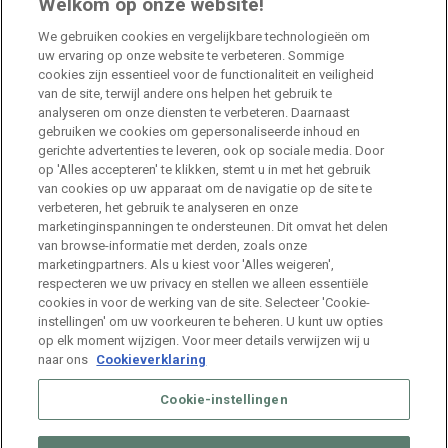
Welkom op onze website!
Jobs
We gebruiken cookies en vergelijkbare technologieën om
uw ervaring op onze website te verbeteren. Sommige
HR Consultant Sint-Niklaas
cookies zijn essentieel voor de functionaliteit en veiligheid
van de site, terwijl andere ons helpen het gebruik te
Sint-Niklaas
Full Time
analyseren om onze diensten te verbeteren. Daarnaast
gebruiken we cookies om gepersonaliseerde inhoud en
gerichte advertenties te leveren, ook op sociale media. Door
Stage HR Consultant – Machelen
op 'Alles accepteren' te klikken, stemt u in met het gebruik
van cookies op uw apparaat om de navigatie op de site te
Machelen
Internship
verbeteren, het gebruik te analyseren en onze
marketinginspanningen te ondersteunen. Dit omvat het delen
van browse-informatie met derden, zoals onze
Talent Acquisition Specialist Life Sciences
marketingpartners. Als u kiest voor 'Alles weigeren',
respecteren we uw privacy en stellen we alleen essentiële
Machelen
Full Time
cookies in voor de werking van de site. Selecteer 'Cookie-
instellingen' om uw voorkeuren te beheren. U kunt uw opties
op elk moment wijzigen. Voor meer details verwijzen wij u
naar ons
Cookieverklaring
Cookie-instellingen