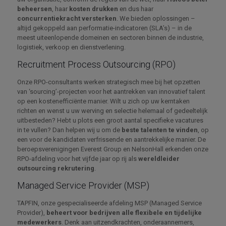
beheersen
, haar
kosten drukken
en dus haar
concurrentiekracht versterken
. We bieden oplossingen –
altijd gekoppeld aan performatie-indicatoren (SLA’s) – in de
meest uiteenlopende domeinen en sectoren binnen de industrie,
logistiek, verkoop en dienstverlening.
Recruitment Process Outsourcing (RPO)
Onze RPO-consultants werken strategisch mee bij het opzetten
van ‘sourcing’-projecten voor het aantrekken van innovatief talent
op een kostenefficiënte manier. Wilt u zich op uw kerntaken
richten en wenst u uw werving en selectie helemaal of gedeeltelijk
uitbesteden? Hebt u plots een groot aantal specifieke vacatures
in te vullen? Dan helpen wij u om de
beste talenten te vinden
, op
een voor de kandidaten verfrissende en aantrekkelijke manier. De
beroepsverenigingen Everest Group en NelsonHall erkenden onze
RPO-afdeling voor het vijfde jaar op rij als
wereldleider
outsourcing rekrutering
.
Managed Service Provider (MSP)
TAPFIN, onze gespecialiseerde afdeling MSP (Managed Service
Provider),
beheert voor bedrijven alle flexibele en tijdelijke
medewerkers
. Denk aan uitzendkrachten, onderaannemers,