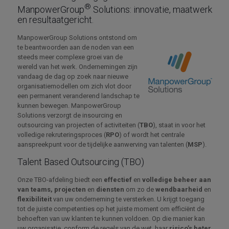
®
ManpowerGroup
Solutions: innovatie, maatwerk
en resultaatgericht.
ManpowerGroup Solutions ontstond om
te beantwoorden aan de noden van een
steeds meer complexe groei van de
wereld van het werk. Ondernemingen zijn
vandaag de dag op zoek naar nieuwe
organisatiemodellen om zich vlot door
een permanent veranderend landschap te
kunnen bewegen. ManpowerGroup
Solutions verzorgt de insourcing en
outsourcing van projecten of activiteiten (
TBO
), staat in voor het
volledige rekruteringsproces (
RPO
) of wordt het centrale
aanspreekpunt voor de tijdelijke aanwerving van talenten (
MSP
).
Talent Based Outsourcing (TBO)
Onze TBO-afdeling biedt een
effectief
en
volledige beheer aan
van teams,
projecten
en
diensten
om zo de
wendbaarheid
en
flexibiliteit
van uw onderneming te versterken
. U krijgt toegang
tot de juiste competenties op het juiste moment om efficiënt de
behoeften
van uw klanten te
kunnen voldoen.
Op die manier kan
uw organisatie, conform de regels van de wet, haar
risico’s beter