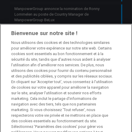
ManpowerGroup annonce la nomination de Ronny
Lommelen au poste de Country Manager de
ManpowerGroup BeLux
6 octobre 2025
Bienvenue sur notre site !
Nous utilisons des cookies et des technologies similaires
Jobs
pour améliorer votre expérience sur notre site web. Certains
cookies sont essentiels au bon fonctionnement et à la
sécurité du site, tandis que d'autres nous aident à analyser
Branch Manager Namur
l'utilisation afin d'améliorer nos services. De plus, nous
Namur
Temps plein
utilisons des cookies pour fournir du contenu personnalisé
et des publicités ciblées, y compris sur les réseaux sociaux.
En cliquant sur 'Accepter tout', vous consentez à l'utilisation
Branch Manager Anderlecht
de cookies sur votre appareil pour améliorer la navigation
sur le site, analyser l'utilisation et soutenir nos efforts
Anderlecht
Temps plein
marketing. Cela inclut le partage d'informations de
navigation avec des tiers, tels que nos partenaires
marketing. Si vous choisissez 'Tout refuser', nous
Job étudiant – HR Consultant
respecterons votre vie privée et ne mettrons en place que
des cookies essentiels au fonctionnement du site.
Anderlecht
Temporaire
Sélectionnez 'Paramètres des cookies' pour gérer vos