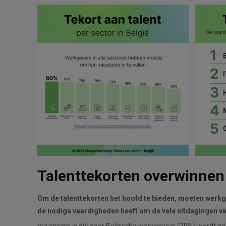
Talenttekorten overwinnen
Om de talenttekorten het hoofd te bieden, moeten werkg
de nodige vaardigheden heeft om de vele uitdagingen va
maatregel is die door Belgische werkgevers (29%) wordt 