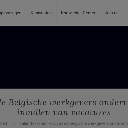
oplossingen
Kandidaten
Knowledge Center
Join us
de Belgische werkgevers ondervi
invullen van vacatures
iteit
Talenttekorten: 72% van de Belgische werkgevers ondervindt 