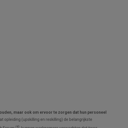
ehouden, maar ook om ervoor te zorgen dat hun personeel
t opleiding (upskilling en reskilling) de belangrijkste
(4)
sch Forum
kunnen werknemers verwachten dat twee