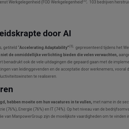
(2)
sdienst Werkgelegenheid (FOD Werkgelegenheid
,
103 bedrijven herstruc
eidskrapte door AI
(3),
 getiteld “
Accelerating Adaptability”
gepresenteerd tijdens het We
niet de onmiddellijke verlichting bieden die velen verwachten,
aange
rt benadrukt ook de vele uitdagingen die gepaard gaan met de implementa
ingen van leidinggevenden en de acceptatie door werknemers, vooral 
ctiviteitswinsten te realiseren.
oren
agd, hebben moeite om hun vacatures in te vullen,
met name in de sect
e (76%), Energie (76%) en IT (74%). Op het niveau van de bedrijfsomvan
ie van ManpowerGroup zijn de moeilijkste vaardigheden om te vinden in 