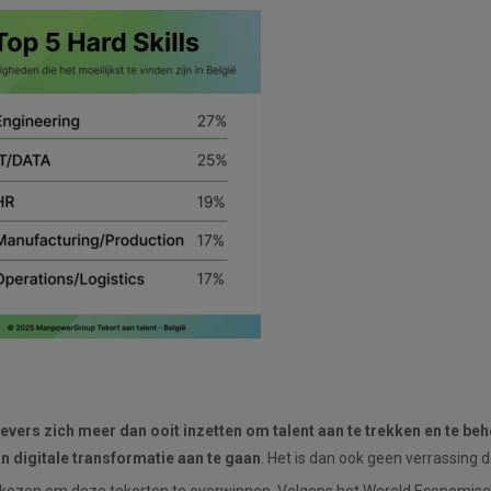
evers zich meer dan ooit inzetten om talent aan te trekken en te b
n digitale transformatie aan te gaan
. Het is dan ook geen verrassing da
gekozen om deze tekorten te overwinnen. Volgens het Wereld Economi