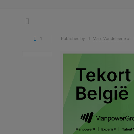
1
Published by
Marc Vandeleene
at