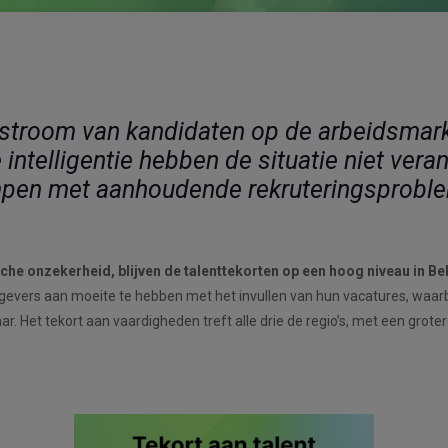
troom van kandidaten op de arbeidsmarkt 
intelligentie hebben de situatie niet ver
pen met aanhoudende rekruteringsprobl
he onzekerheid, blijven de talenttekorten op een hoog niveau in Be
rs aan moeite te hebben met het invullen van hun vacatures, waarbij b
 jaar. Het tekort aan vaardigheden treft alle drie de regio’s, met een gr