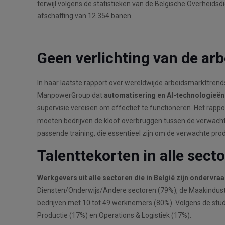
terwijl volgens de statistieken van de Belgische Overheid
afschaffing van 12.354 banen.
Geen verlichting van de arb
In haar laatste rapport over wereldwijde arbeidsmarkttrends,
ManpowerGroup dat
automatisering en AI-technologieën 
supervisie vereisen om effectief te functioneren. Het rappo
moeten bedrijven de kloof overbruggen tussen de verwacht
passende training, die essentieel zijn om de verwachte produ
Talenttekorten in alle sect
Werkgevers uit alle sectoren die in België zijn ondervra
Diensten/Onderwijs/Andere sectoren (79%), de Maakindustri
bedrijven met 10 tot 49 werknemers (80%). Volgens de stud
Productie (17%) en Operations & Logistiek (17%).