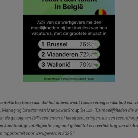
htentekorten tonen aan dat het onevenwicht tussen vraag en aanbod van va
e, Managing Director van ManpowerGroup BeLux.
“De moeilijkheden die w
 als gevolg van faillissementen of herstructureringen, die een recordhoogte
 kunstmatige intelligentie nog niet geleid tot een verlichting van de dru
 topprioriteit voor werkgevers in 2025.”