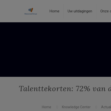
Home
Uw uitdagingen
Onze 
Talenttekorten: 72% van 
Home
Knowledge Center
Actual