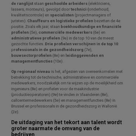
de ranglijst
staan ​​
geschoolde arbeiders
(elektriciens,
lassers, monteurs), gevolgd door
technici (
onderhoud,
kwaliteitscontrole) en
specialisten
(projectmanagers of
juristen).
Chauffeurs en logistieke profielen
bezetten de 4e
positie. Zoals elk jaar, staan ​​
boekhoudkundige en financiële
profielen
(5e), ​​
commerciële medewerkers
(6e) en
administratieve profielen
(9e) in de top 10 van de meest
gezochte functies.
Drie profielen verschijnen in de top 10
:
p
rofessionals in de gezondheidszorg
(7e),
bouwsectorprofielen
(8e) en
leidinggevenden en
managementfuncties
(10e).
Op regionaal niveau
is het, afgezien van overeenkomsten met
betrekking tot de technische, administratieve en commerciële
medewerkers, noodzakelijk om te wijzen op de moeilijkheid om
ingenieurs (8e) en profielen voor de maakindustrie
(productieoperatoren) (9e) te vinden in Vlaanderen (8e),
callcentermedewerkers (5e) en managementfuncties (8e) in
Brussel en professionals in de gezondheidszorg in Wallonië
(2e).
De uitdaging van het tekort aan talent wordt
groter naarmate de omvang van de
bedrijven