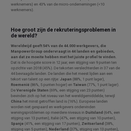
werknemers) en 43% van de micro-ondernemingen (<10
werknemers).
Hoe groot zijn de rekruteringsproblemen in
de wereld?
Wereldwijd geeft 54% van de 44.000 werkgevers, die
ManpowerGroup ondervraagt ​​in 44 landen en gebieden,
aan dat ze moeite hebben met het juiste profiel te vinden.
Dat is de hoogste score in 12 jaar, een stijging van 9 punten ten
opzichte van 2018 (45%). De tekorten verslechterden in 37 van de
44 bevraagde landen. De landen die het meest lijden aan een
tekort van talent op een rijtje:
Japan
(88%, 1 punt lager),
Roemenië
(86%, 5 punten hoger) en
Taiwan
(77%, 1 punt lager).
De
Verenigde Staten
(69%, een stijging van 23 punten)
bevinden zich op het niveau van het wereldgemiddelde, terwijl
China
het minst getroffen land is (16%). Europese landen
worden niet gespaard en werkgevers ondervinden
wervingsproblemen op meerdere niveaus in
Duitsland
(64%, een
stijging van 13 punten), Italië (47%, een stijging van 10 punten),
Spanje
(41%, een stijging van 17 punten),
Zwitserland
(38%,
stijging van 5 punten),
Nederland
(37%, stijging van 13 punten),