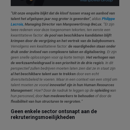
“Uit onze enquête blijkt dat de kloof tussen vraag en aanbod van
talent het afgelopen jaar nog groter is geworden”
, aldus
Philippe
Lacroix,
Managing Director van ManpowerGroup BeLux.
“Er zijn
twee redenen voor deze toegenomen tekorten; ten eerste een
kwantitatieve factor:
de pool van beschikbare kandidaten blijft
krimpen door de vergrijzing en het vertrek van de babyboomers.
Vervolgens een kwalitatieve factor:
de vaardigheden staan ​​onder
druk onder invloed van complexere taken en digitalisering.
Er zijn
geen snelle oplossingen voor op korte termijn.
Het verhogen van
de werkzaamheidsgraad is een prioriteit in de drie regio’s
. In dit
perspectief zullen bedrijven moeten laten zien dat ze in staat zijn
al het beschikbare talent aan te trekken
door een echt
diversiteitsbeleid te voeren. Maar in een context van een strijd om
talent moeten ze vooral
innovatief zijn in hun Human Resources
Managemen
t. Hoe? Door de nadruk te leggen op de
opleiding v
an
hun personeel, door
hun medewerkers te behouden
of door de
flexibiliteit van hun structuren te vergroten.
”
Geen enkele sector ontsnapt aan de
rekruteringsmoeilijkheden